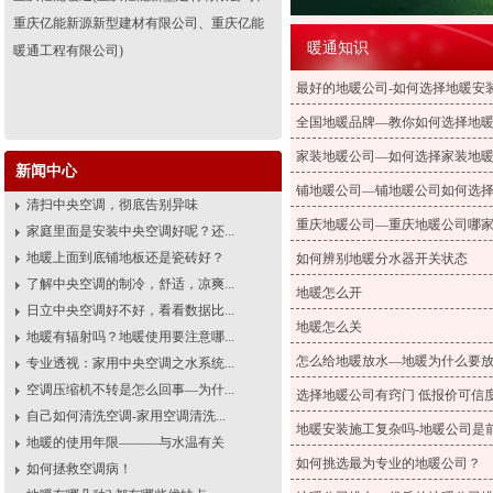
重庆亿能新源新型建材有限公司、重庆亿能
暖通知识
暖通工程有限公司)
最好的地暖公司-如何选择地暖安
全国地暖品牌—教你如何选择地
家装地暖公司—如何选择家装地
新闻中心
铺地暖公司—铺地暖公司如何选
清扫中央空调，彻底告别异味
重庆地暖公司—重庆地暖公司哪
家庭里面是安装中央空调好呢？还...
地暖上面到底铺地板还是瓷砖好？
如何辨别地暖分水器开关状态
了解中央空调的制冷，舒适，凉爽...
地暖怎么开
日立中央空调好不好，看看数据比...
地暖怎么关
地暖有辐射吗？地暖使用要注意哪...
怎么给地暖放水—地暖为什么要
专业透视：家用中央空调之水系统...
空调压缩机不转是怎么回事—为什...
选择地暖公司有窍门 低报价可信
自己如何清洗空调-家用空调清洗...
地暖安装施工复杂吗-地暖公司是
地暖的使用年限———与水温有关
如何挑选最为专业的地暖公司？
如何拯救空调病！