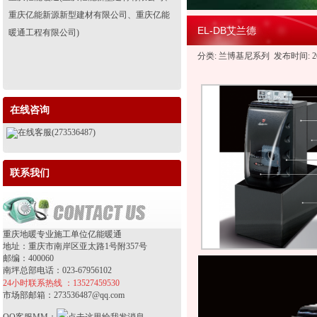
重庆亿能新源新型建材有限公司、重庆亿能
EL-DB艾兰德
暖通工程有限公司)
分类: 兰博基尼系列 发布时间: 2015-
在线咨询
在线客服(273536487)
联系我们
重庆地暖专业施工单位亿能暖通
地址：重庆市南岸区亚太路1号附357号
邮编：400060
南坪总部电话：023-67956102
24小时联系热线 ：13527459530
市场部邮箱：273536487@qq.com