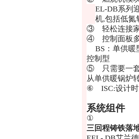
EL-DB
系列
机
,
包括低氮
③ 轻松连接
④ 控制面板
BS
：单供暖
控制型
⑤ 只需要一套
从单供暖锅炉
⑥
ISC:
设计时
系统组件
①
三回程铸铁落
EEL- DB
艾兰德