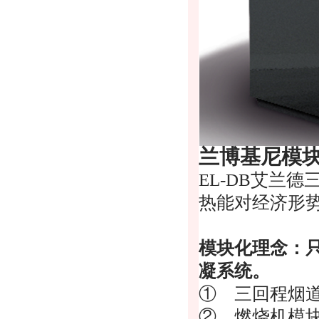
兰博基尼模
EL-DB
艾兰德
热能对经济形
模块化理念：
凝系统。
① 三回程烟
② 燃烧机模